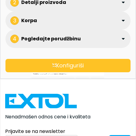
2
Detalji proizvoda
3
Korpa
4
Pogledajte porudžbinu
Konfiguriši
Nenadmašen odnos
cene i kvaliteta
Prijavite se na newsletter