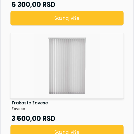
Senzor vrata
5 300,00
RSD
Staklena fasada
Saznaj više
Trakaste Zavese
Zavese
3 500,00
RSD
Saznaj više