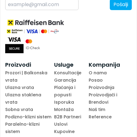
Pošalji
Proizvodi
Usluge
Kompanija
Prozori | Balkonska
Konsultacije
O nama
vrata
Garancija
Posao
Ulazna vrata
Plaćanja i
Proizvodnja
Ulazna staklena
popusti
Proizvodjači i
vrata
Isporuka
Brendovi
Sobna vrata
Montaža
Naš tim
Podizno-klizni sistem
B2B Partneri
Reference
Paralelno-klizni
Uslovi
sistem
Kupovine