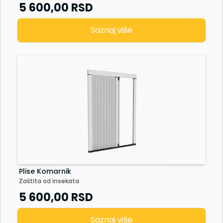
Senzor vrata
5 600,00
RSD
Staklena fasada
Saznaj više
Plise Komarnik
Zaštita od insekata
5 600,00
RSD
Saznaj više