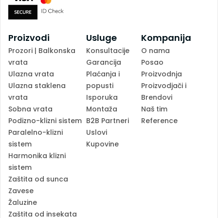
Proizvodi
Usluge
Kompanija
Prozori | Balkonska
Konsultacije
O nama
vrata
Garancija
Posao
Ulazna vrata
Plaćanja i
Proizvodnja
Ulazna staklena
popusti
Proizvodjači i
vrata
Isporuka
Brendovi
Sobna vrata
Montaža
Naš tim
Podizno-klizni sistem
B2B Partneri
Reference
Paralelno-klizni
Uslovi
sistem
Kupovine
Harmonika klizni
sistem
Zaštita od sunca
Zavese
Žaluzine
Zaštita od insekata