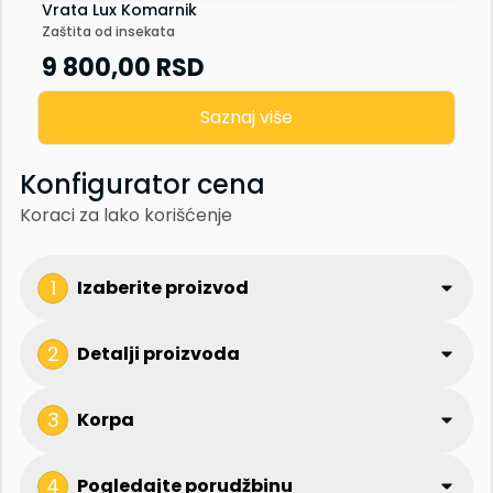
Vrata Lux Komarnik
Zaštita od insekata
9 800,00
RSD
Saznaj više
Konfigurator cena
Koraci za lako korišćenje
1
Izaberite proizvod
2
Detalji proizvoda
3
Korpa
4
Pogledajte porudžbinu