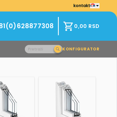
kontakt
81(0)628877308
0,00
RSD
KONFIGURATOR