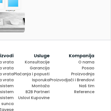
izvodi
Usluge
Kompanija
a vrata
Konsultacije
O nama
a vrata
Garancija
Posao
a vrata
Plaćanja i popusti
Proizvodnja
 vrata
Isporuka
Proizvodjači i Brendovi
 sistem
Montaža
Naš tim
 sistem
B2B Partneri
Reference
 sistem
Uslovi Kupovine
d sunca
Zavese