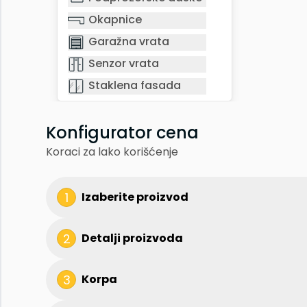
Senzor vrata
Staklena fasada
Okapnice
Garažna vrata
Senzor vrata
Staklena fasada
Konfigurator cena
Koraci za lako korišćenje
1
Izaberite proizvod
2
Detalji proizvoda
3
Korpa