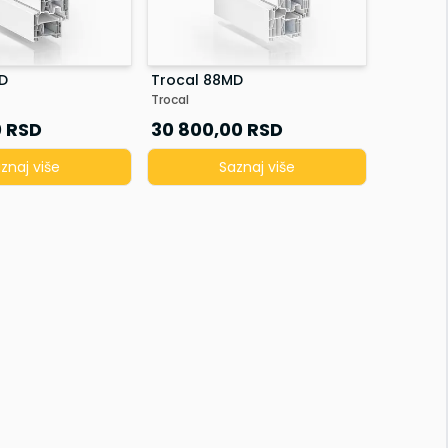
D
Trocal 88MD
Trocal
0
RSD
30 800,00
RSD
znaj više
Saznaj više