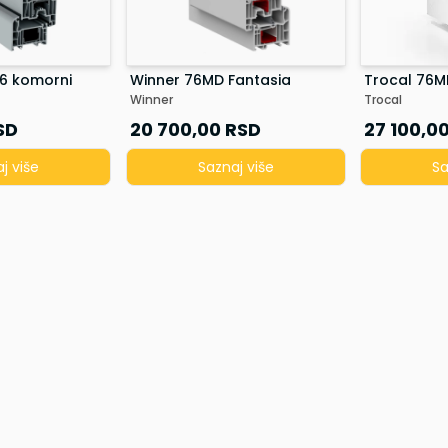
 6 komorni
Winner 76MD Fantasia
Trocal 76M
Winner
Trocal
SD
20 700,00
RSD
27 100,0
j više
Saznaj više
Sa