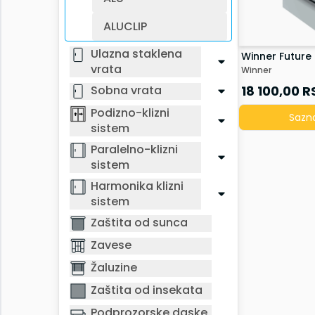
Naš Tim
ALUCLIP
Sertifikati
Reference
Ulazna staklena
Winner Future
Kontakt
vrata
Winner
Prozori | Balkonska vrata
Sobna vrata
18 100,00
R
Ulazna vrata
Podizno-klizni
Ulazna staklena vrata
Sazna
sistem
Sobna vrata
Podizno-klizni sistem
Paralelno-klizni
Paralelno-klizni sistem
sistem
Harmonika klizni sistem
Harmonika klizni
Zaštita od sunca
sistem
Zavese
Zaštita od sunca
Žaluzine
Zavese
Zaštita od insekata
Podprozorske daske
Žaluzine
Okapnice
Zaštita od insekata
Garažna vrata
Podprozorske daske