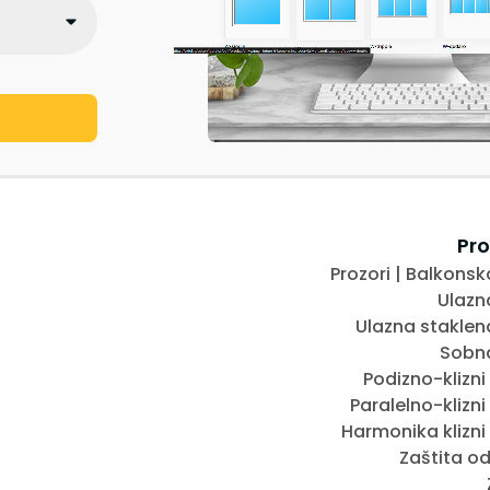
Pro
Prozori | Balkonsk
Ulazn
Ulazna staklen
Sobna
Podizno-klizni
Paralelno-klizni
Harmonika klizni
Zaštita o