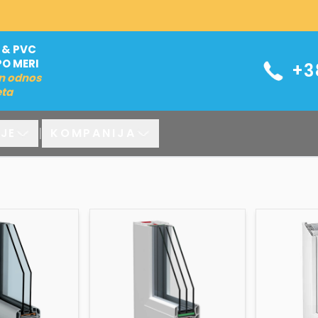
 & PVC
PO MERI
+3
n odnos
eta
|
KOMPANIJA
JE