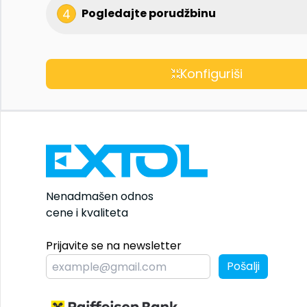
4
Pogledajte porudžbinu
Konfiguriši
Nenadmašen odnos
cene i kvaliteta
Prijavite se na newsletter
Pošalji