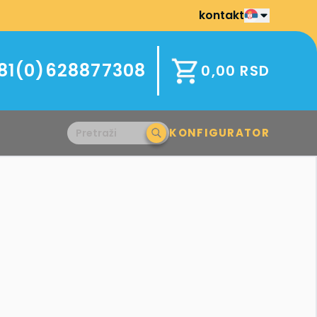
kontakt
81(0)628877308
0,00
RSD
KONFIGURATOR