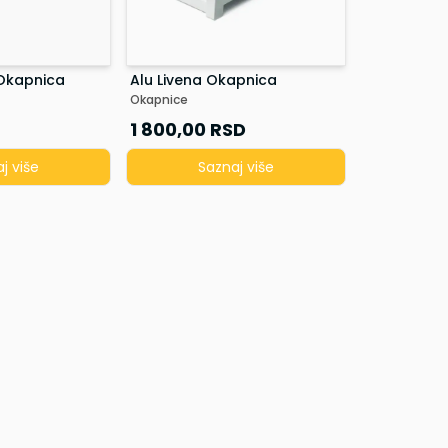
 Okapnica
Alu Livena Okapnica
Okapnice
1 800,00
RSD
j više
Saznaj više