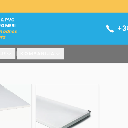
 & PVC
PO MERI
+3
n odnos
eta
|
KOMPANIJA
JE