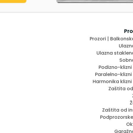
Pro
Prozori | Balkonsk
Ulazn
Ulazna staklen
Sobna
Podizno-klizni
Paralelno-klizni
Harmonika klizni
Zaštita o
Ž
Zaštita od i
Podprozorske
Ok
Garažn