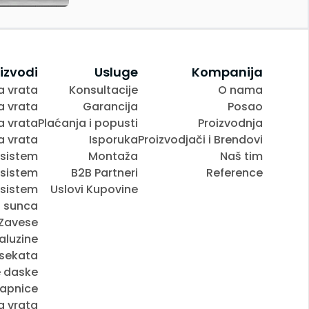
izvodi
Usluge
Kompanija
a vrata
Konsultacije
O nama
a vrata
Garancija
Posao
a vrata
Plaćanja i popusti
Proizvodnja
 vrata
Isporuka
Proizvodjači i Brendovi
 sistem
Montaža
Naš tim
 sistem
B2B Partneri
Reference
 sistem
Uslovi Kupovine
d sunca
Zavese
aluzine
nsekata
 daske
apnice
a vrata