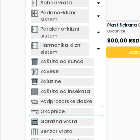
Sobna vrata
Naš Tim
Podizno-klizni
Sertifikati
sistem
Reference
Plastificirana
Kontakt
Paralelno-klizni
Okapnice
Prozori | Balkonska vrata
sistem
900,00
RSD
Ulazna vrata
Harmonika klizni
Ulazna staklena vrata
sistem
Sazna
Sobna vrata
Zaštita od sunca
Podizno-klizni sistem
Zavese
Paralelno-klizni sistem
Harmonika klizni sistem
Žaluzine
Zaštita od sunca
Zaštita od insekata
Zavese
Podprozorske daske
Žaluzine
Zaštita od insekata
Okapnice
Podprozorske daske
Garažna vrata
Okapnice
Senzor vrata
Garažna vrata