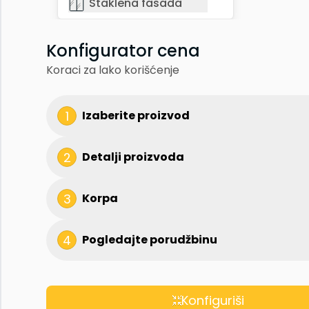
Senzor vrata
Staklena fasada
Staklena fasada
Konfigurator cena
Koraci za lako korišćenje
1
Izaberite proizvod
2
Detalji proizvoda
3
Korpa
4
Pogledajte porudžbinu
Konfiguriši