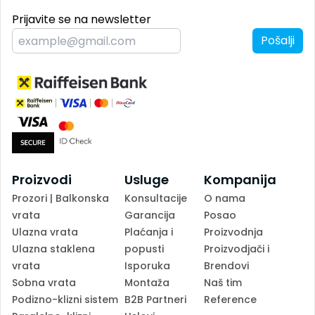
Prijavite se na newsletter
Pošalji
Proizvodi
Usluge
Kompanija
Prozori | Balkonska
Konsultacije
O nama
vrata
Garancija
Posao
Ulazna vrata
Plaćanja i
Proizvodnja
Ulazna staklena
popusti
Proizvodjači i
vrata
Isporuka
Brendovi
Sobna vrata
Montaža
Naš tim
Podizno-klizni sistem
B2B Partneri
Reference