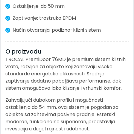
Senzor vrata
Ostakljenje: do 50 mm
Staklena fasada
Zaptivanje: trostruko EPDM
Način otvaranja: podizno-klizni sistem
O proizvodu
TROCAL PremiDoor 76MD je premium sistem kliznih
vrata, razvijen za objekte koji zahtevaju visoke
standarde energetske efikasnosti. Srednje
zaptivanje dodatno poboljšava performanse, dok
sistem omogućava lako klizanje i vrhunski komfor.
Zahvaljujući dubokom profilu i mogućnosti
ostakljenja do 54 mm, ovaj sistem je pogodan za
objekte sa zahtevima pasivne gradnje. Estetski
moderan, funkcionalno superioran, predstavlja
investiciju u dugotrajnost i udobnost.