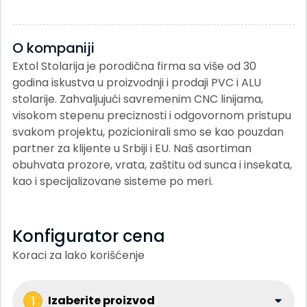
O kompaniji
Extol Stolarija je porodična firma sa više od 30
godina iskustva u proizvodnji i prodaji PVC i ALU
stolarije. Zahvaljujući savremenim CNC linijama,
visokom stepenu preciznosti i odgovornom pristupu
svakom projektu, pozicionirali smo se kao pouzdan
partner za klijente u Srbiji i EU. Naš asortiman
obuhvata prozore, vrata, zaštitu od sunca i insekata,
kao i specijalizovane sisteme po meri.
Konfigurator cena
Koraci za lako korišćenje
1
Izaberite proizvod