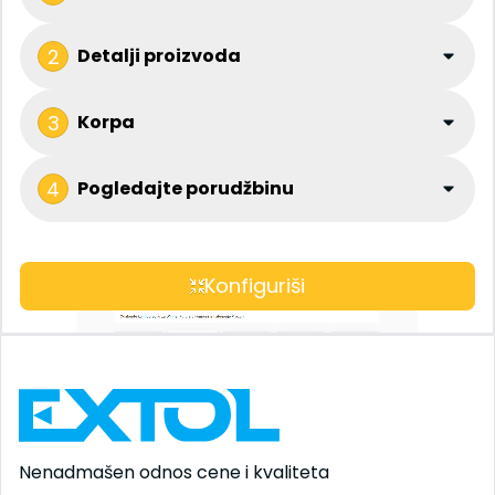
2
Detalji proizvoda
3
Korpa
4
Pogledajte porudžbinu
Konfiguriši
Nenadmašen odnos
cene i kvaliteta