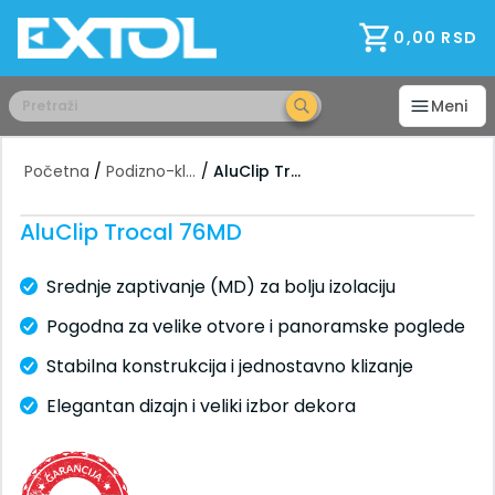
Početna
Konsultacije
0,00
RSD
Garancija
Plaćanja i popusti
Meni
Isporuka
Montaža
B2B Partneri
Početna
/
Podizno-klizni sistem
/
AluClip Trocal 76MD
RAL - Boja
Često postavljena pitanja
AluClip Trocal 76MD
Načini otvaranja
Folije
Srednje zaptivanje (MD) za bolju izolaciju
Moderna stakla
Pogodna za velike otvore i panoramske poglede
Objašnjenja
Uslovi Kupovine
Stabilna konstrukcija i jednostavno klizanje
Veleprodaja PVC profila
Elegantan dizajn i veliki izbor dekora
O nama
Posao
Proizvodnja
Proizvodjači i Brendovi