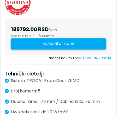
Naš Tim
Sertifikati
Reference
Kontakt
189792.00
RSD
Prozori | Balkonska vrata
/kom
Ulazna vrata
Dva krila Pt 2 1600/1800mm
Ulazna staklena vrata
Kalkulator cene
Sobna vrata
Podizno-klizni sistem
*Imajte na umu naš
POPUST NA KOLIČINU
Paralelno-klizni sistem
Harmonika klizni sistem
Tehnički detalji
Zaštita od sunca
Zavese
Sistem: TROCAL PremiDoor 76MD
Žaluzine
Broj komora: 5
Zaštita od insekata
Podprozorske daske
Dubina rama: 179 mm / Dubina krila: 76 mm
Okapnice
Garažna vrata
Uw koeficijent: do 1.0 W/m²K